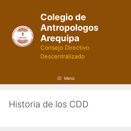
Saltar
al
Colegio de
contenido
Antropologos
Arequipa
Consejo Directivo
Descentralizado
Menú
Historia de los CDD