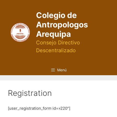
Saltar
al
Colegio de
contenido
Antropologos
Arequipa
Consejo Directivo
Descentralizado
Menú
Registration
[user_registration_form id=»220″]