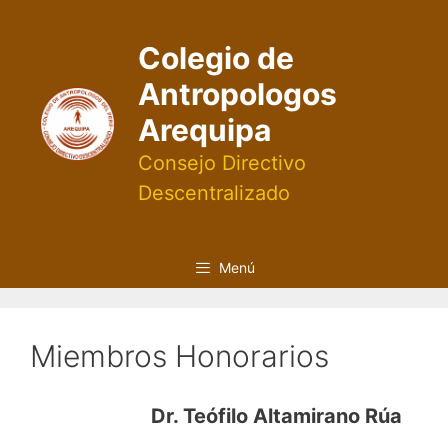
Saltar
al
Colegio de
contenido
Antropologos
Arequipa
Consejo Directivo
Descentralizado
Menú
Miembros Honorarios
Dr. Teófilo Altamirano Rúa