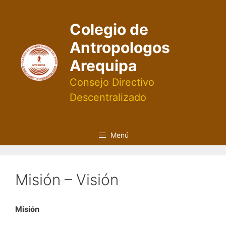
Saltar
al
Colegio de
contenido
Antropologos
Arequipa
Consejo Directivo
Descentralizado
Menú
Misión – Visión
Misión